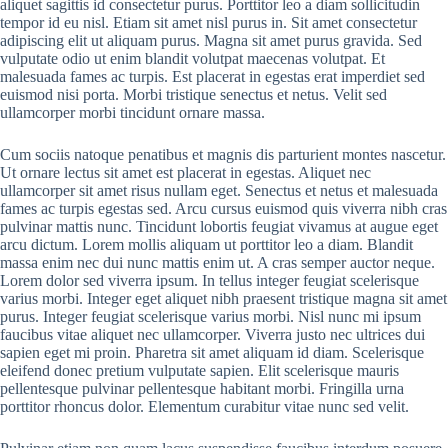
aliquet sagittis id consectetur purus. Porttitor leo a diam sollicitudin
tempor id eu nisl. Etiam sit amet nisl purus in. Sit amet consectetur
adipiscing elit ut aliquam purus. Magna sit amet purus gravida. Sed
vulputate odio ut enim blandit volutpat maecenas volutpat. Et
malesuada fames ac turpis. Est placerat in egestas erat imperdiet sed
euismod nisi porta. Morbi tristique senectus et netus. Velit sed
ullamcorper morbi tincidunt ornare massa.
Cum sociis natoque penatibus et magnis dis parturient montes nascetur.
Ut ornare lectus sit amet est placerat in egestas. Aliquet nec
ullamcorper sit amet risus nullam eget. Senectus et netus et malesuada
fames ac turpis egestas sed. Arcu cursus euismod quis viverra nibh cras
pulvinar mattis nunc. Tincidunt lobortis feugiat vivamus at augue eget
arcu dictum. Lorem mollis aliquam ut porttitor leo a diam. Blandit
massa enim nec dui nunc mattis enim ut. A cras semper auctor neque.
Lorem dolor sed viverra ipsum. In tellus integer feugiat scelerisque
varius morbi. Integer eget aliquet nibh praesent tristique magna sit amet
purus. Integer feugiat scelerisque varius morbi. Nisl nunc mi ipsum
faucibus vitae aliquet nec ullamcorper. Viverra justo nec ultrices dui
sapien eget mi proin. Pharetra sit amet aliquam id diam. Scelerisque
eleifend donec pretium vulputate sapien. Elit scelerisque mauris
pellentesque pulvinar pellentesque habitant morbi. Fringilla urna
porttitor rhoncus dolor. Elementum curabitur vitae nunc sed velit.