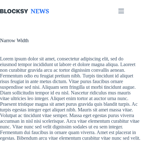
Skip
to
content
Narrow Width
Lorem ipsum dolor sit amet, consectetur adipiscing elit, sed do
eiusmod tempor incididunt ut labore et dolore magna aliqua. Laoreet
non curabitur gravida arcu ac tortor dignissim convallis aenean.
Fermentum odio eu feugiat pretium nibh. Turpis tincidunt id aliquet
risus feugiat in ante metus dictum. Vitae purus faucibus ornare
suspendisse sed nisi. Aliquam sem fringilla ut morbi tincidunt augue.
Diam sollicitudin tempor id eu nisl. Nascetur ridiculus mus mauris
vitae ultricies leo integer. Aliquet enim tortor at auctor urna nunc.
Praesent tristique magna sit amet purus gravida quis blandit turpis. Ac
turpis egestas integer eget aliquet nibh. Mauris sit amet massa vitae.
Volutpat ac tincidunt vitae semper. Massa eget egestas purus viverra
accumsan in nisl nisi scelerisque. Arcu vitae elementum curabitur vitae
nunc. Vitae nunc sed velit dignissim sodales ut eu sem integer.
Fermentum dui faucibus in ornare quam viverra. Amet est placerat in
egestas. Bibendum arcu vitae elementum curabitur vitae nunc sed velit.