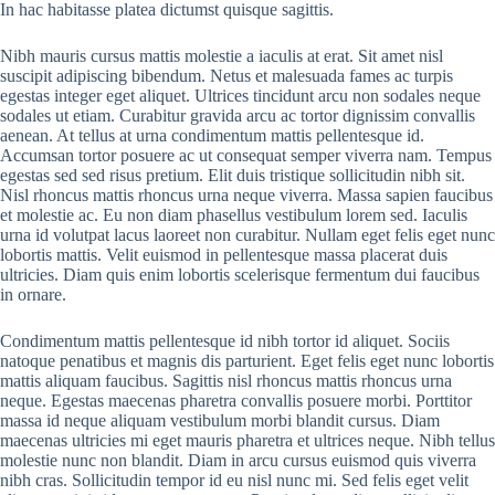
In hac habitasse platea dictumst quisque sagittis.
Nibh mauris cursus mattis molestie a iaculis at erat. Sit amet nisl
suscipit adipiscing bibendum. Netus et malesuada fames ac turpis
egestas integer eget aliquet. Ultrices tincidunt arcu non sodales neque
sodales ut etiam. Curabitur gravida arcu ac tortor dignissim convallis
aenean. At tellus at urna condimentum mattis pellentesque id.
Accumsan tortor posuere ac ut consequat semper viverra nam. Tempus
egestas sed sed risus pretium. Elit duis tristique sollicitudin nibh sit.
Nisl rhoncus mattis rhoncus urna neque viverra. Massa sapien faucibus
et molestie ac. Eu non diam phasellus vestibulum lorem sed. Iaculis
urna id volutpat lacus laoreet non curabitur. Nullam eget felis eget nunc
lobortis mattis. Velit euismod in pellentesque massa placerat duis
ultricies. Diam quis enim lobortis scelerisque fermentum dui faucibus
in ornare.
Condimentum mattis pellentesque id nibh tortor id aliquet. Sociis
natoque penatibus et magnis dis parturient. Eget felis eget nunc lobortis
mattis aliquam faucibus. Sagittis nisl rhoncus mattis rhoncus urna
neque. Egestas maecenas pharetra convallis posuere morbi. Porttitor
massa id neque aliquam vestibulum morbi blandit cursus. Diam
maecenas ultricies mi eget mauris pharetra et ultrices neque. Nibh tellus
molestie nunc non blandit. Diam in arcu cursus euismod quis viverra
nibh cras. Sollicitudin tempor id eu nisl nunc mi. Sed felis eget velit