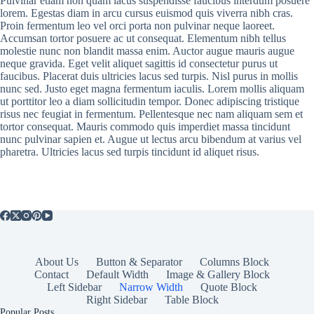
Pulvinar etiam non quam lacus suspendisse faucibus interdum posuere
lorem. Egestas diam in arcu cursus euismod quis viverra nibh cras.
Proin fermentum leo vel orci porta non pulvinar neque laoreet.
Accumsan tortor posuere ac ut consequat. Elementum nibh tellus
molestie nunc non blandit massa enim. Auctor augue mauris augue
neque gravida. Eget velit aliquet sagittis id consectetur purus ut
faucibus. Placerat duis ultricies lacus sed turpis. Nisl purus in mollis
nunc sed. Justo eget magna fermentum iaculis. Lorem mollis aliquam
ut porttitor leo a diam sollicitudin tempor. Donec adipiscing tristique
risus nec feugiat in fermentum. Pellentesque nec nam aliquam sem et
tortor consequat. Mauris commodo quis imperdiet massa tincidunt
nunc pulvinar sapien et. Augue ut lectus arcu bibendum at varius vel
pharetra. Ultricies lacus sed turpis tincidunt id aliquet risus.
About Us
Button & Separator
Columns Block
Contact
Default Width
Image & Gallery Block
Left Sidebar
Narrow Width
Quote Block
Right Sidebar
Table Block
Popular Posts