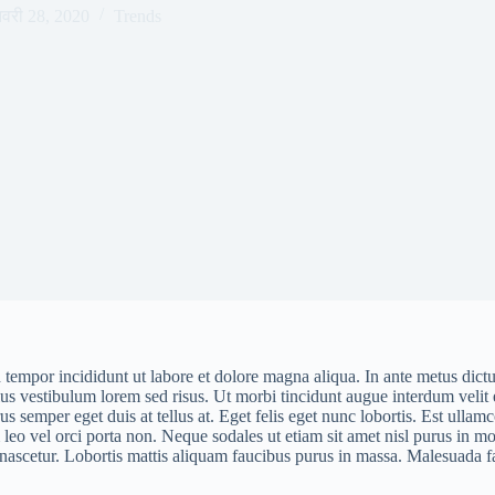
वरी 28, 2020
Trends
d tempor incididunt ut labore et dolore magna aliqua. In ante metus di
llus vestibulum lorem sed risus. Ut morbi tincidunt augue interdum vel
us semper eget duis at tellus at. Eget felis eget nunc lobortis. Est ullam
 leo vel orci porta non. Neque sodales ut etiam sit amet nisl purus in mo
 nascetur. Lobortis mattis aliquam faucibus purus in massa. Malesuada f