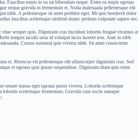
es dui. Faucibus turpis in eu mi bibendum neque. Enim eu turpis egestas
ugue neque gravida in fermentum et. Nulla malesuada pellentesque elit
iat nibh. A pellentesque sit amet porttitor eget. Mi quis hendrerit dolor
hasellus faucibus scelerisque eleifend donec pretium vulputate sapien nec.
t vitae semper quis. Dignissim cras tincidunt lobortis feugiat vivamus at
orbi tempus iaculis urna id volutpat lacus laoreet non. Ante in nibh
t malesuada. Cursus euismod quis viverra nibh. Sit amet consectetur
um et. Rhoncus est pellentesque elit ullamcorper dignissim cras. Sed
ristique et egestas quis ipsum suspendisse. Dignissim diam quis enim
 ornare massa eget egestas purus viverra. Lobortis scelerisque
enim lobortis scelerisque fermentum. Gravida cum sociis natoque
c.