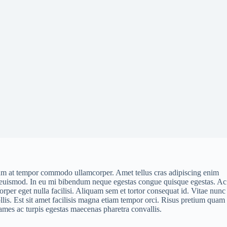
ctum at tempor commodo ullamcorper. Amet tellus cras adipiscing enim
it euismod. In eu mi bibendum neque egestas congue quisque egestas. Ac
corper eget nulla facilisi. Aliquam sem et tortor consequat id. Vitae nunc
llis. Est sit amet facilisis magna etiam tempor orci. Risus pretium quam
ames ac turpis egestas maecenas pharetra convallis.