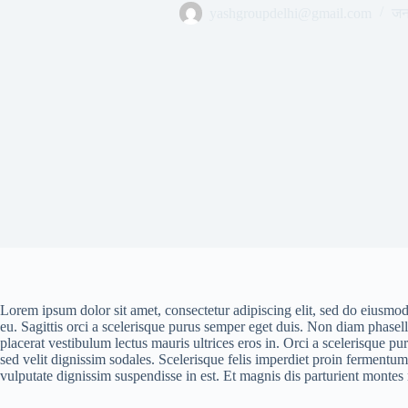
yashgroupdelhi@gmail.com
जन
Lorem ipsum dolor sit amet, consectetur adipiscing elit, sed do eiusmo
eu. Sagittis orci a scelerisque purus semper eget duis. Non diam phase
placerat vestibulum lectus mauris ultrices eros in. Orci a scelerisque pur
sed velit dignissim sodales. Scelerisque felis imperdiet proin fermentum
vulputate dignissim suspendisse in est. Et magnis dis parturient montes