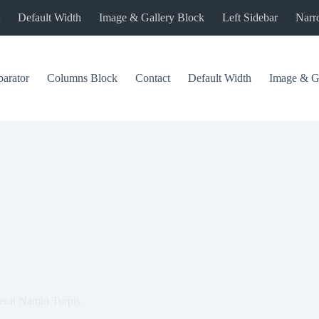
Default Width
Image & Gallery Block
Left Sidebar
Narr
arator
Columns Block
Contact
Default Width
Image & Ga
erat Namin Turpis