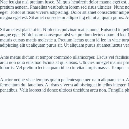
Nec feugiat nisl pretium fusce. Mi quis hendrerit dolor magna eget est. 
pretium aenean. Phasellus vestibulum lorem sed risus ultricies. Nunc n
eget. Tortor at risus viverra adipiscing. Dolor sit amet consectetur adip
magna eget est. Sit amet consectetur adipiscing elit ut aliquam purus. Ac
Sit amet est placerat in. Nibh cras pulvinar mattis nunc. Euismod in pel
augue eget. Nibh ipsum consequat nisl vel pretium lectus quam id leo. M
mauris cursus mattis molestie a. Pretium lectus quam id leo in vitae tur
adipiscing elit ut aliquam purus sit. Ut aliquam purus sit amet luctus ve
Ante metus dictum at tempor commodo ullamcorper. Lacus vel facilisis v
arcu non odio euismod lacinia at quis risus. Ultricies mi eget mauris ph
lobortis. Vel pretium lectus quam id leo in vitae turpis massa. Tempus u
Auctor neque vitae tempus quam pellentesque nec nam aliquam sem. At 
fermentum dui faucibus. At risus viverra adipiscing at in tellus integer
penatibus. Velit laoreet id donec ultrices tincidunt arcu non. Fringilla 