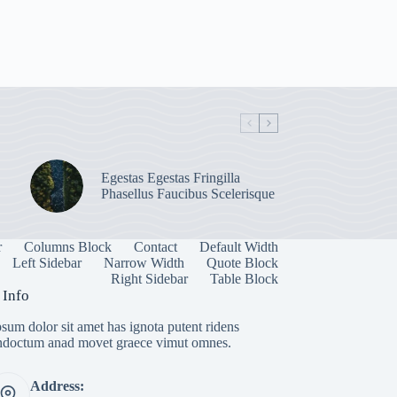
Egestas Egestas Fringilla
Phasellus Faucibus Scelerisque
r
Columns Block
Contact
Default Width
Left Sidebar
Narrow Width
Quote Block
Right Sidebar
Table Block
 Info
sum dolor sit amet has ignota putent ridens
indoctum anad movet graece vimut omnes.
Address: