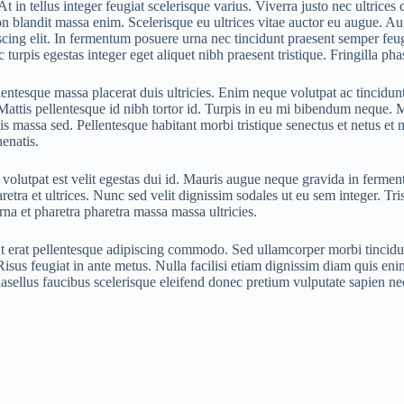
At in tellus integer feugiat scelerisque varius. Viverra justo nec ultric
on blandit massa enim. Scelerisque eu ultrices vitae auctor eu augue. A
iscing elit. In fermentum posuere urna nec tincidunt praesent semper feug
 turpis egestas integer eget aliquet nibh praesent tristique. Fringilla p
lentesque massa placerat duis ultricies. Enim neque volutpat ac tincidun
attis pellentesque id nibh tortor id. Turpis in eu mi bibendum neque. M
pis massa sed. Pellentesque habitant morbi tristique senectus et netus e
nenatis.
olutpat est velit egestas dui id. Mauris augue neque gravida in ferment
aretra et ultrices. Nunc sed velit dignissim sodales ut eu sem integer. T
rna et pharetra pharetra massa massa ultricies.
erat pellentesque adipiscing commodo. Sed ullamcorper morbi tincidunt
. Risus feugiat in ante metus. Nulla facilisi etiam dignissim diam quis 
phasellus faucibus scelerisque eleifend donec pretium vulputate sapien ne